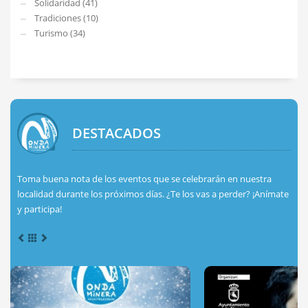
Solidaridad (41)
Tradiciones (10)
Turismo (34)
DESTACADOS
Toma buena nota de los eventos que se celebrarán en nuestra
localidad durante los próximos días. ¿Te los vas a perder? ¡Anímate
y participa!