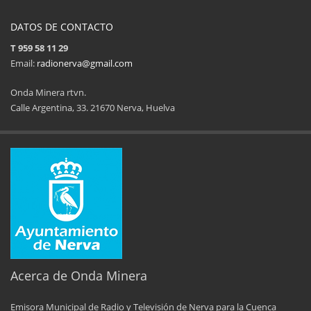
DATOS DE CONTACTO
T 959 58 11 29
Email:
radionerva@gmail.com
Onda Minera rtvn.
Calle Argentina, 33. 21670 Nerva, Huelva
11ª Feria del Jamón
34 Memorial Jose
14 de Agosto de 2025
09 de Agosto 
Acerca de Onda Minera
Emisora Municipal de Radio y Televisión de Nerva para la Cuenca
No al maltrato animal
Semana Cultural SEPER