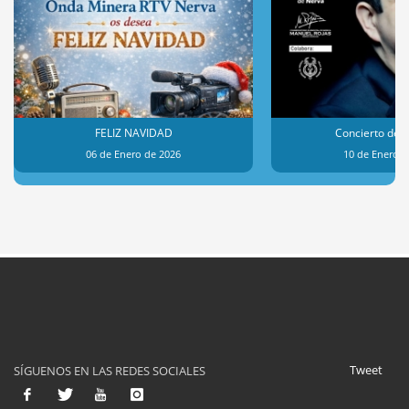
FELIZ NAVIDAD
Concierto de 
06 de Enero de 2026
10 de Enero d
Tweet
SÍGUENOS EN LAS REDES SOCIALES