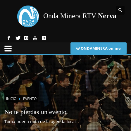
Onda Minera RTV
Nerva
ONDAMINERA online
INICIO
EVENTO
No te pierdas un evento
Toma buena nota de la agenda local