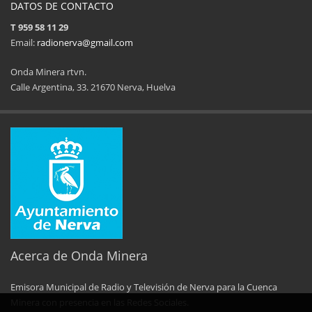
DATOS DE CONTACTO
T 959 58 11 29
Email:
radionerva@gmail.com
Onda Minera rtvn.
Calle Argentina, 33. 21670 Nerva, Huelva
11ª Feria del Jamón
34 Memorial Jose
14 de Agosto de 2025
09 de Agosto 
Acerca de Onda Minera
Emisora Municipal de Radio y Televisión de Nerva para la Cuenca
No al maltrato animal
Semana Cultural SEPER
Minera con presencia en las Redes Sociales.
29 de Mayo de 2025
31 de Mayo d