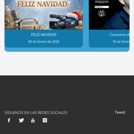
FELIZ NAVIDAD
Concierto de 
06 de Enero de 2026
10 de Enero d
Tweet
SÍGUENOS EN LAS REDES SOCIALES