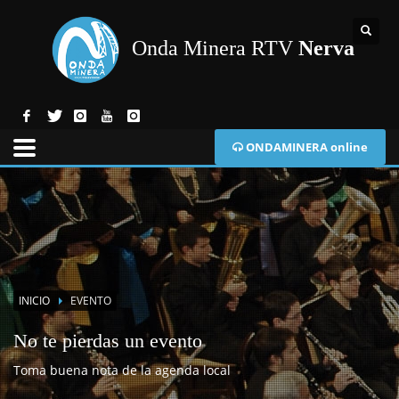
Onda Minera RTV
Nerva
ONDAMINERA online
INICIO
EVENTO
No te pierdas un evento
Toma buena nota de la agenda local