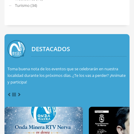
Turismo (34)
DESTACADOS
Toma buena nota de los eventos que se celebrarán en nuestra
localidad durante los próximos días. ¿Te los vas a perder? ¡Anímate
y participa!