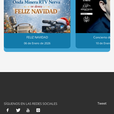
FELIZ NAVIDAD
Concierto de 
06 de Enero de 2026
10 de Enero d
Tweet
SÍGUENOS EN LAS REDES SOCIALES