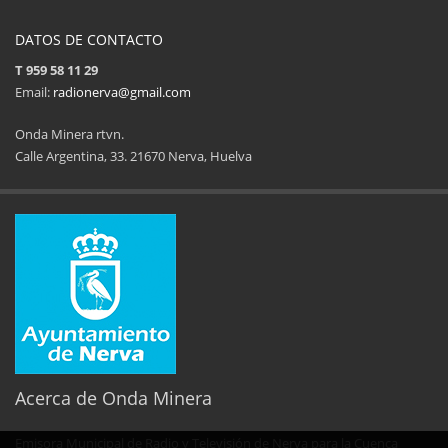
DATOS DE CONTACTO
T 959 58 11 29
Email:
radionerva@gmail.com
Onda Minera rtvn.
Calle Argentina, 33. 21670 Nerva, Huelva
11ª Feria del Jamón
34 Memorial Jose
14 de Agosto de 2025
09 de Agosto 
Acerca de Onda Minera
Emisora Municipal de Radio y Televisión de Nerva para la Cuenca