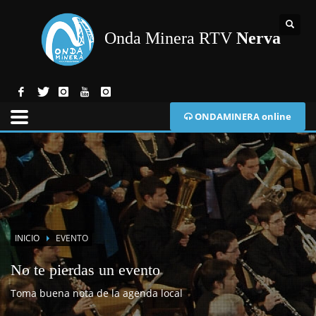
Onda Minera RTV
Nerva
ONDAMINERA online
INICIO
EVENTO
No te pierdas un evento
Toma buena nota de la agenda local