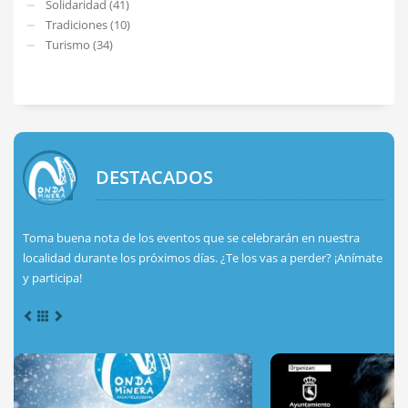
Solidaridad (41)
Tradiciones (10)
Turismo (34)
DESTACADOS
Toma buena nota de los eventos que se celebrarán en nuestra
localidad durante los próximos días. ¿Te los vas a perder? ¡Anímate
y participa!