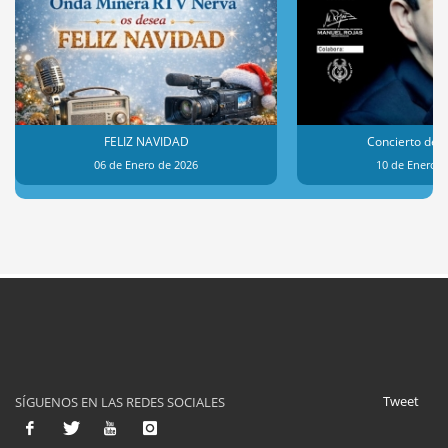
FELIZ NAVIDAD
Concierto de 
06 de Enero de 2026
10 de Enero d
Tweet
SÍGUENOS EN LAS REDES SOCIALES