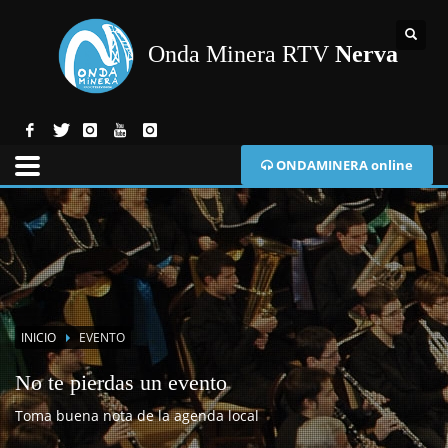
Onda Minera RTV
Nerva
ONDAMINERA online
INICIO
EVENTO
No te pierdas un evento
Toma buena nota de la agenda local