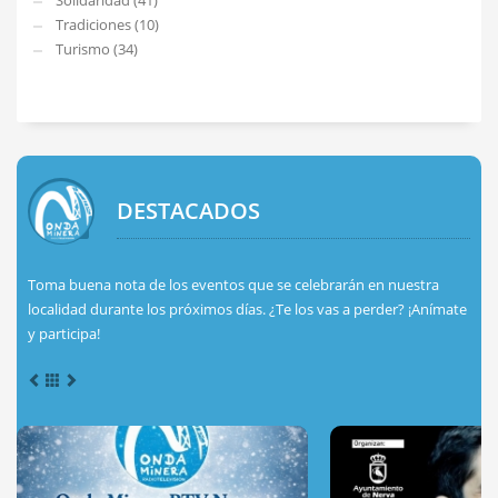
Solidaridad (41)
Tradiciones (10)
Turismo (34)
DESTACADOS
Toma buena nota de los eventos que se celebrarán en nuestra
localidad durante los próximos días. ¿Te los vas a perder? ¡Anímate
y participa!