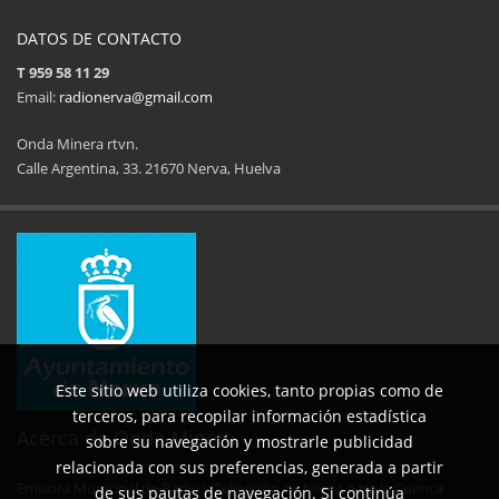
DATOS DE CONTACTO
T 959 58 11 29
Email:
radionerva@gmail.com
Onda Minera rtvn.
Calle Argentina, 33. 21670 Nerva, Huelva
11ª Feria del Jamón
34 Memorial Jose
14 de Agosto de 2025
09 de Agosto 
Este sitio web utiliza cookies, tanto propias como de
terceros, para recopilar información estadística
Acerca de Onda Minera
sobre su navegación y mostrarle publicidad
relacionada con sus preferencias, generada a partir
Emisora Municipal de Radio y Televisión de Nerva para la Cuenca
de sus pautas de navegación. Si continúa
No al maltrato animal
Semana Cultural SEPER