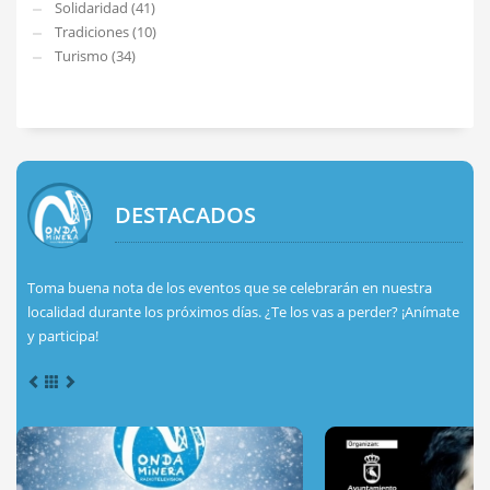
Solidaridad (41)
Tradiciones (10)
Turismo (34)
DESTACADOS
Toma buena nota de los eventos que se celebrarán en nuestra
localidad durante los próximos días. ¿Te los vas a perder? ¡Anímate
y participa!