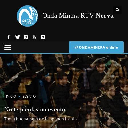
Onda Minera RTV
Nerva
ONDAMINERA online
INICIO
EVENTO
No te pierdas un evento
Toma buena nota de la agenda local