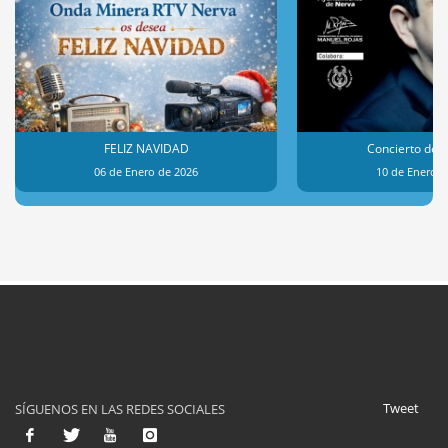
FELIZ NAVIDAD
Concierto de 
06 de Enero de 2026
10 de Enero d
Tweet
SÍGUENOS EN LAS REDES SOCIALES