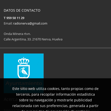
DATOS DE CONTACTO
T 959 58 11 29
Email:
radionerva@gmail.com
Onda Minera rtvn.
Calle Argentina, 33. 21670 Nerva, Huelva
11ª Feria del Jamón
34 Memorial Jose
14 de Agosto de 2025
09 de Agosto 
Este sitio web utiliza cookies, tanto propias como de
terceros, para recopilar información estadística
Acerca de Onda Minera
sobre su navegación y mostrarle publicidad
relacionada con sus preferencias, generada a partir
Emisora Municipal de Radio y Televisión de Nerva para la Cuenca