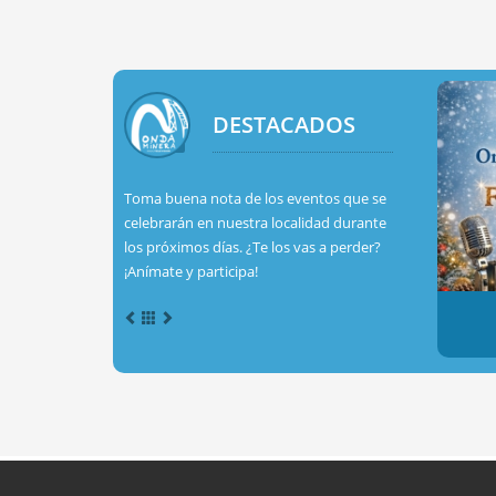
DESTACADOS
Toma buena nota de los eventos que se
celebrarán en nuestra localidad durante
los próximos días. ¿Te los vas a perder?
¡Anímate y participa!