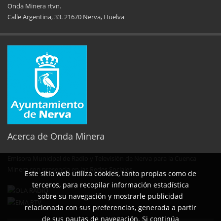
Onda Minera rtvn.
Calle Argentina, 33. 21670 Nerva, Huelva
11ª Feria del Jamón
34 Memorial Jose
14 de Agosto de 2025
09 de Agosto 
Acerca de Onda Minera
Emisora Municipal de Radio y Televisión de Nerva para la Cuenca
No al maltrato animal
Semana Cultural SEPER
Minera con presencia en las Redes Sociales.
29 de Mayo de 2025
31 de Mayo d
Este sitio web utiliza cookies, tanto propias como de
terceros, para recopilar información estadística
sobre su navegación y mostrarle publicidad
relacionada con sus preferencias, generada a partir
de sus pautas de navegación. Si continúa