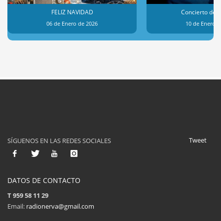
FELIZ NAVIDAD
Concierto de 
06 de Enero de 2026
10 de Enero d
Tweet
SÍGUENOS EN LAS REDES SOCIALES
DATOS DE CONTACTO
T 959 58 11 29
Email:
radionerva@gmail.com