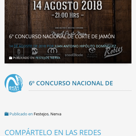
6º CONCURSO NACIONAL DE CORTE DE JAMÓN
14 DE AGOSTO DE 2018
POR
JUAN ANTONIO HIPÓLITO DOMÍNGUEZ
PUBLICADO EN
FESTEJOS
,
NERVA
6º CONCURSO NACIONAL DE
CORTE DE JAMÓN
Publicado en
Festejos
,
Nerva
COMPÁRTELO EN LAS REDES