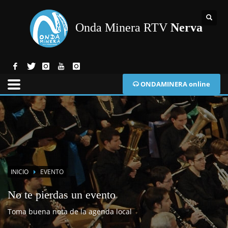
Onda Minera RTV
Nerva
ONDAMINERA online
INICIO
EVENTO
No te pierdas un evento
Toma buena nota de la agenda local