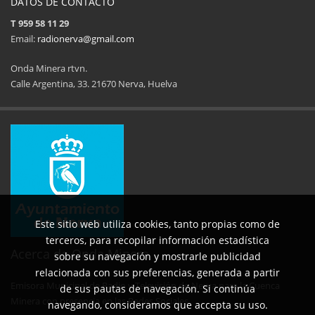
DATOS DE CONTACTO
T 959 58 11 29
Email:
radionerva@gmail.com
Onda Minera rtvn.
Calle Argentina, 33. 21670 Nerva, Huelva
11ª Feria del Jamón
34 Memorial Jose
14 de Agosto de 2025
09 de Agosto 
Este sitio web utiliza cookies, tanto propias como de
terceros, para recopilar información estadística
Acerca de Onda Minera
sobre su navegación y mostrarle publicidad
relacionada con sus preferencias, generada a partir
Emisora Municipal de Radio y Televisión de Nerva para la Cuenca
de sus pautas de navegación. Si continúa
No al maltrato animal
Semana Cultural SEPER
Minera con presencia en las Redes Sociales.
navegando, consideramos que accepta su uso.
29 de Mayo de 2025
31 de Mayo d