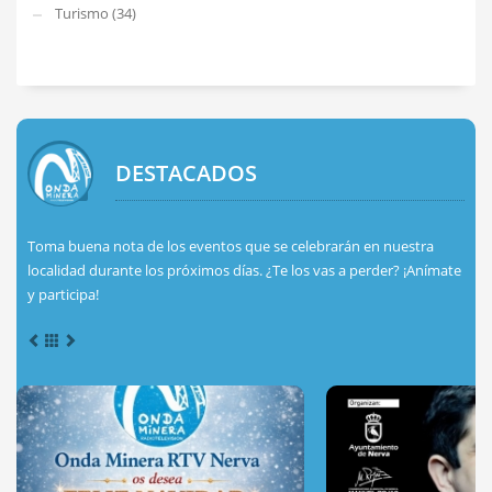
Turismo (34)
DESTACADOS
Toma buena nota de los eventos que se celebrarán en nuestra
localidad durante los próximos días. ¿Te los vas a perder? ¡Anímate
y participa!