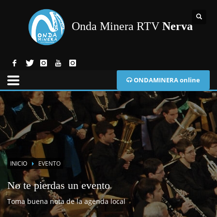
Onda Minera RTV
Nerva
ONDAMINERA online
INICIO
EVENTO
No te pierdas un evento
Toma buena nota de la agenda local