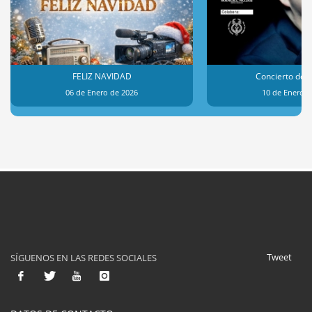
FELIZ NAVIDAD
Concierto de 
06 de Enero de 2026
10 de Enero d
Tweet
SÍGUENOS EN LAS REDES SOCIALES