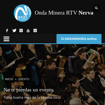
Onda Minera RTV
Nerva
ONDAMINERA online
INICIO
EVENTO
No te pierdas un evento
Toma buena nota de la agenda local