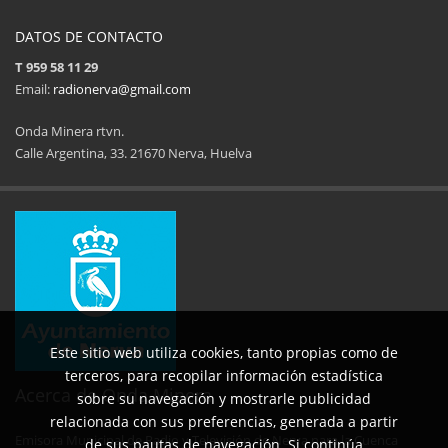
DATOS DE CONTACTO
T 959 58 11 29
Email:
radionerva@gmail.com
Onda Minera rtvn.
Calle Argentina, 33. 21670 Nerva, Huelva
11ª Feria del Jamón
34 Memorial Jose
14 de Agosto de 2025
09 de Agosto 
Este sitio web utiliza cookies, tanto propias como de
terceros, para recopilar información estadística
Acerca de Onda Minera
sobre su navegación y mostrarle publicidad
relacionada con sus preferencias, generada a partir
Emisora Municipal de Radio y Televisión de Nerva para la Cuenca
de sus pautas de navegación. Si continúa
No al maltrato animal
Semana Cultural SEPER