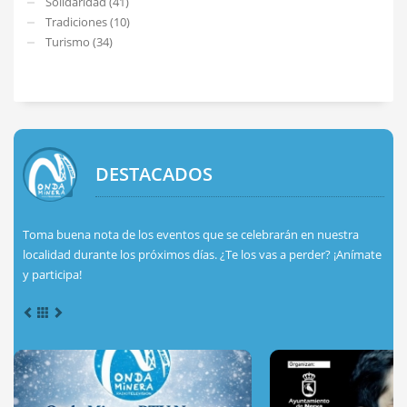
Solidaridad (41)
Tradiciones (10)
Turismo (34)
DESTACADOS
Toma buena nota de los eventos que se celebrarán en nuestra
localidad durante los próximos días. ¿Te los vas a perder? ¡Anímate
y participa!