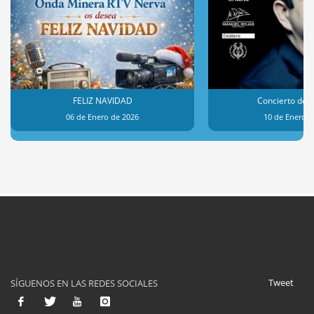
FELIZ NAVIDAD
Concierto de 
06 de Enero de 2026
10 de Enero d
Tweet
SÍGUENOS EN LAS REDES SOCIALES