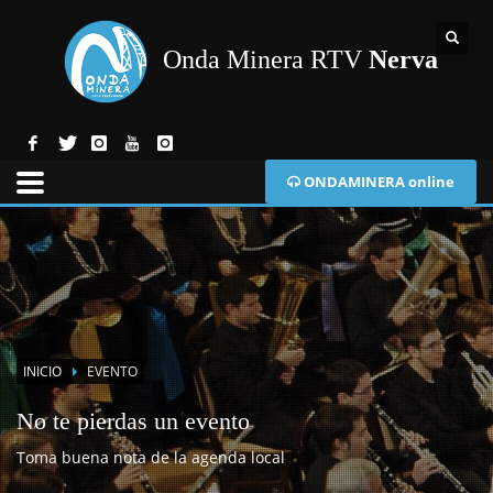
Onda Minera RTV
Nerva
ONDAMINERA online
INICIO
EVENTO
No te pierdas un evento
Toma buena nota de la agenda local