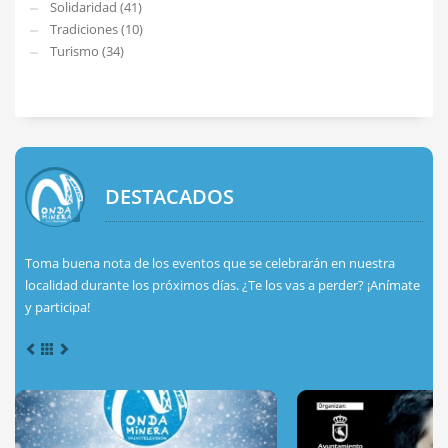
Solidaridad (41)
Tradiciones (10)
Turismo (34)
DESTACADOS
Toma buena nota de los eventos que se celebrarán en nuestra
localidad durante los próximos días. ¿Te los vas a perder? ¡Anímate
y participa!