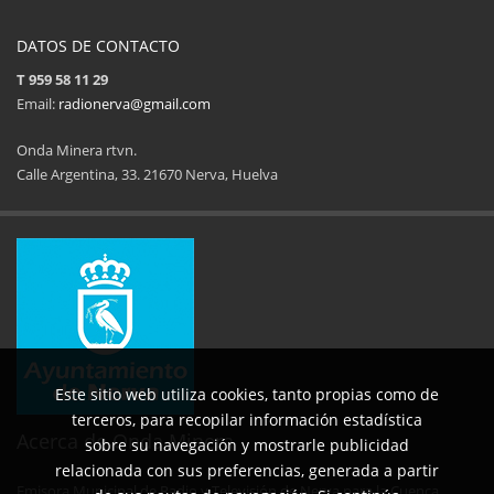
DATOS DE CONTACTO
T 959 58 11 29
Email:
radionerva@gmail.com
Onda Minera rtvn.
Calle Argentina, 33. 21670 Nerva, Huelva
11ª Feria del Jamón
34 Memorial Jose
14 de Agosto de 2025
09 de Agosto 
Este sitio web utiliza cookies, tanto propias como de
terceros, para recopilar información estadística
Acerca de Onda Minera
sobre su navegación y mostrarle publicidad
relacionada con sus preferencias, generada a partir
Emisora Municipal de Radio y Televisión de Nerva para la Cuenca