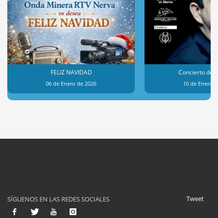
FELIZ NAVIDAD
Concierto de 
06 de Enero de 2026
10 de Enero d
Tweet
SÍGUENOS EN LAS REDES SOCIALES