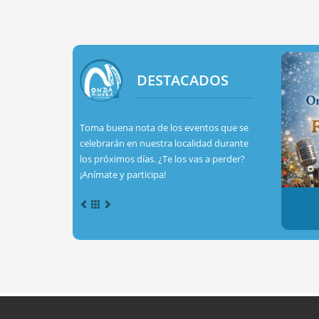
DESTACADOS
Toma buena nota de los eventos que se
celebrarán en nuestra localidad durante
los próximos días. ¿Te los vas a perder?
¡Anímate y participa!