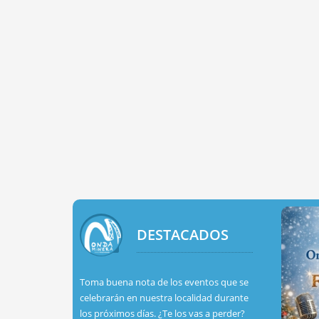
DESTACADOS
Toma buena nota de los eventos que se
celebrarán en nuestra localidad durante
los próximos días. ¿Te los vas a perder?