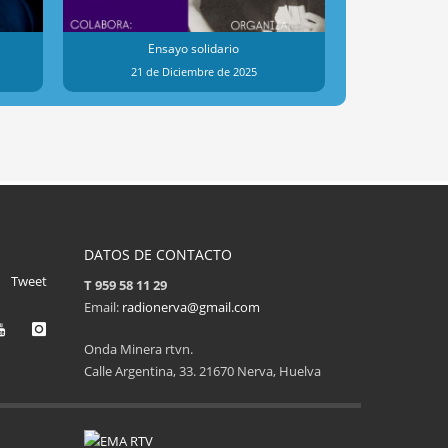
Ensayo solidario
Dona
21 de Diciembre de 2025
23 de 
DATOS DE CONTACTO
Tweet
T 959 58 11 29
Email:
radionerva@gmail.com
Onda Minera rtvn.
Calle Argentina, 33. 21670 Nerva, Huelva