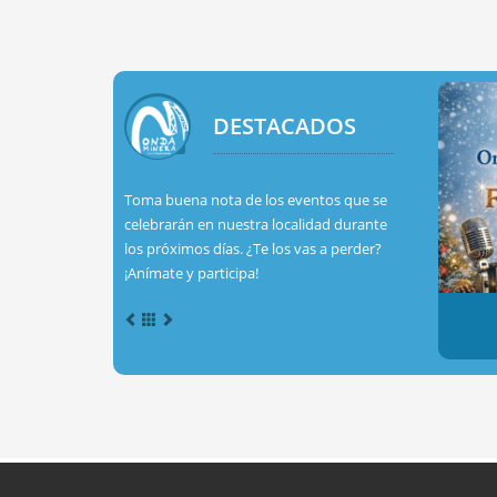
DESTACADOS
Toma buena nota de los eventos que se
celebrarán en nuestra localidad durante
los próximos días. ¿Te los vas a perder?
¡Anímate y participa!